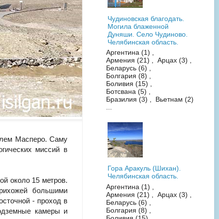
Чудиновская благодать.
Могила блаженной
Дуняши. Село Чудиново.
Челябинская область.
Аргентина (1) ,
Армения (21) , Арцах (3) ,
Беларусь (6) ,
Болгария (8) ,
Боливия (15) ,
Ботсвана (5) ,
Бразилия (3) , Вьетнам (2)
...
рлем Масперо. Саму
огических миссий в
Гора Аракуль (Шихан).
Челябинская область.
ой около 15 метров.
Аргентина (1) ,
прихожей большими
Армения (21) , Арцах (3) ,
осточной - проход в
Беларусь (6) ,
Болгария (8) ,
одземные камеры и
Боливия (15) ,