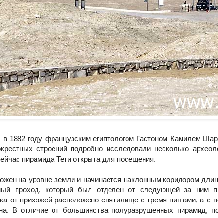
 в 1882 году французским египтологом Гастоном Камилем Ша
окрестных строений подробно исследовали несколько археол
 Сейчас пирамида Тети открыта для посещения.
ожен на уровне земли и начинается наклонным коридором длин
ьный проход, который был отделен от следующей за ним 
ка от прихожей расположено святилище с тремя нишами, а с в
на. В отличие от большинства полуразрушенных пирамид, п