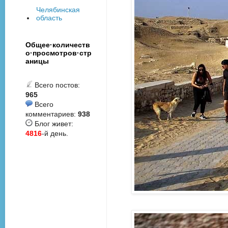
Челябинская
область
Общее·количеств
о·просмотров·стр
аницы
Всего постов:
965
Всего
комментариев:
938
Блог живет:
4816
-й день.