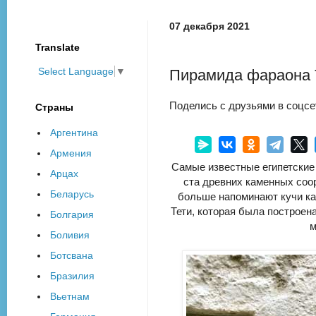
07 декабря 2021
Translate
Select Language
▼
Пирамида фараона Т
Поделись с друзьями в соцсе
Страны
Аргентина
Армения
Самые известные египетские 
Арцах
ста древних каменных соо
Беларусь
больше напоминают кучи ка
Тети, которая была построен
Болгария
м
Боливия
Ботсвана
Бразилия
Вьетнам