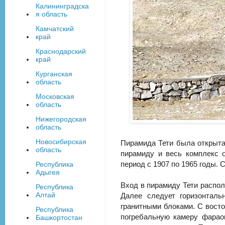
Калининградска
я область
Камчатский
край
Краснодарский
край
Курганская
область
Московская
область
Нижегородская
область
Новосибирская
Пирамида Тети была открыта
область
пирамиду и весь комплекс 
период с 1907 по 1965 годы.
Республика
Адыгея
Вход в пирамиду Тети распол
Республика
Алтай
Далее следует горизонтал
гранитными блоками. С восто
Республика
погребальную камеру фарао
Башкортостан