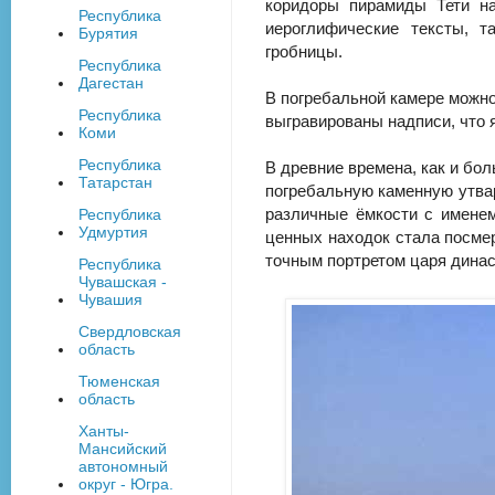
коридоры пирамиды Тети на
Республика
иероглифические тексты, 
Бурятия
гробницы.
Республика
Дагестан
В погребальной камере можн
Республика
выгравированы надписи, что 
Коми
Республика
В древние времена, как и бол
Татарстан
погребальную каменную утвар
различные ёмкости с именем
Республика
Удмуртия
ценных находок стала посме
точным портретом царя динас
Республика
Чувашская -
Чувашия
Свердловская
область
Тюменская
область
Ханты-
Мансийский
автономный
округ - Югра.