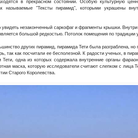
ходятся в прекрасном состоянии. Особую культурную ценн
так называемые "Тексты пирамид", которыми украшены вну
о увидеть незаконченный саркофаг и фрагменты крышки. Внутри
является большой редкостью. Потолок помещения по традиции 
ьшинство других пирамид, пирамида Тети была разграблена, но 
ь, так как посчитали ее бесполезной. К радости ученых, в пи
 Тети, одна из которых содержала внутренние органы фарао
ртная маска, которую исследователи считают слепком с лица Т
тии Старого Королевства.