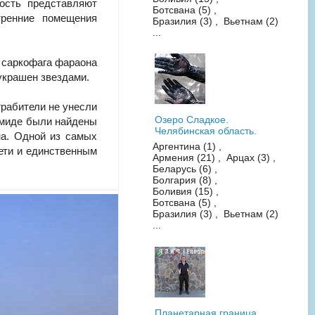
ость представляют
Ботсвана (5) ,
тренние помещения
Бразилия (3) , Вьетнам (2)
...
 саркофага фараона
украшен звездами.
грабители не унесли
Озеро Сладкое.
рамиде были найдены
Челябинская область.
на. Одной из самых
Аргентина (1) ,
ети и единственным
Армения (21) , Арцах (3) ,
Беларусь (6) ,
Болгария (8) ,
Боливия (15) ,
Ботсвана (5) ,
Бразилия (3) , Вьетнам (2)
...
Планетарная граница.