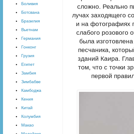
Боливия
сложно. Реально п
Ботсвана
лучах заходящего с
Бразилия
и на фотографиях 
Вьетнам
слабого розового о
Германия
была изготовлена 
Гонконг
песчаника, которы
Грузия
зданий Каира. Гла
Египет
том, что с точки 
Замбия
первой правил
Зимбабве
Камбоджа
Кения
Китай
Колумбия
Макао
Малайзия