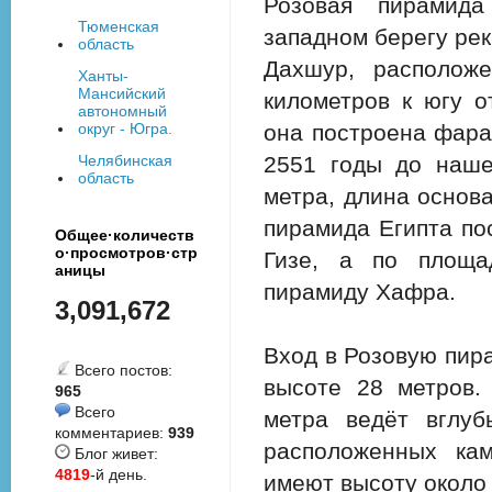
Розовая пирамида
Тюменская
западном берегу рек
область
Дахшур, расположе
Ханты-
Мансийский
километров к югу о
автономный
она построена фара
округ - Югра.
2551 годы до наше
Челябинская
область
метра, длина основа
пирамида Египта по
Общее·количеств
о·просмотров·стр
Гизе, а по площа
аницы
пирамиду Хафра.
3,091,672
Вход в Розовую пир
Всего постов:
высоте 28 метров.
965
Всего
метра ведёт вглуб
комментариев:
939
расположенных кам
Блог живет:
4819
-й день.
имеют высоту около 