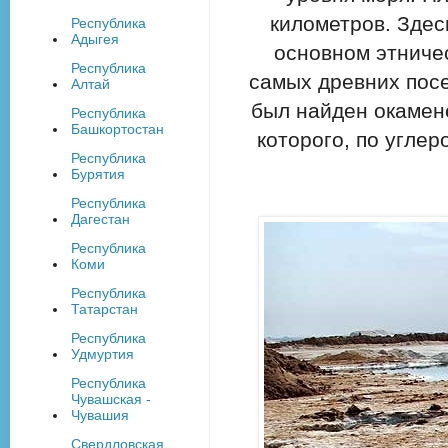
километров. Здес
Республика
Адыгея
основном этниче
Республика
самых древних посе
Алтай
был найден окамене
Республика
Башкортостан
которого, по угле
Республика
Бурятия
Республика
Дагестан
Республика
Коми
Республика
Татарстан
Республика
Удмуртия
Республика
Чувашская -
Чувашия
Свердловская