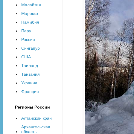
Малайзия
Марокко
Намибия
Перу
Россия
Сингапур
США
Таиланд
Танзания
Украина
Франция
Регионы России
Алтайский край
Архангельская
область