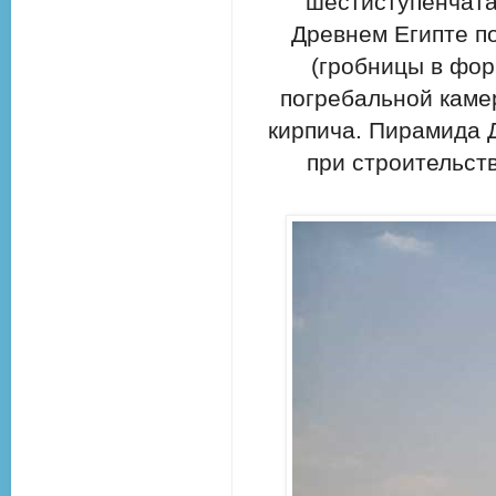
шестиступенчата
Древнем Египте по
(гробницы в фо
погребальной каме
кирпича. Пирамида 
при строительст