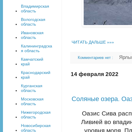
Владимирская
область
Вологодская
область
Ивановская
область
ЧИТАТЬ ДАЛЬШЕ »»»
Калининградска
я область
Ярлы
Комментариев нет :
Камчатский
край
Краснодарский
14 февраля 2022
край
Курганская
область
Соляные озера. Оаз
Московская
область
Нижегородская
Оазис Сива расп
область
Ливией во впадин
Новосибирская
уровня моря. П
область