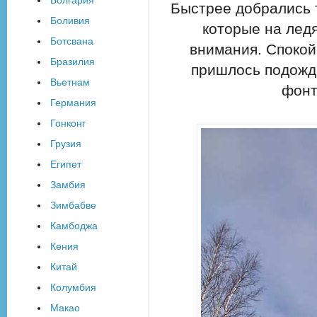
Быстрее добрались 
Боливия
которые на лед
Ботсвана
внимания. Спокой
Бразилия
пришлось подожда
Вьетнам
фонт
Германия
Гонконг
Грузия
Египет
Замбия
Зимбабве
Камбоджа
Кения
Китай
Колумбия
Макао